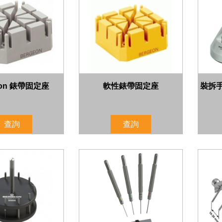
eon 錶帶固定座
軟性錶帶固定座
裝拆
查詢
查詢