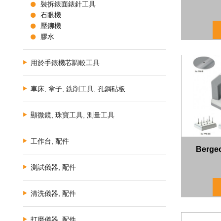
裝拆錶面錶針工具
石眼機
壓鉚機
膠水
用於手錶機芯調較工具
車床, 拿子, 銑削工具, 孔鋼砧板
顯微鏡, 珠寶工具, 測量工具
工作台, 配件
Berg
測試儀器, 配件
清洗儀器, 配件
打磨儀器, 配件