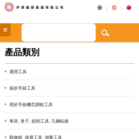
|
|
產品類別
通用工具
裝折手錶工具
用於手錶機芯調較工具
車床, 拿子, 銑削工具, 孔鋼砧板
顯微鏡, 珠寶工具, 測量工具