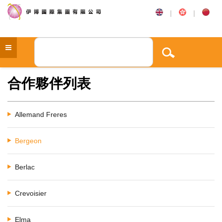
|
|
合作夥伴列表
Allemand Freres
Bergeon
Berlac
Crevoisier
Elma