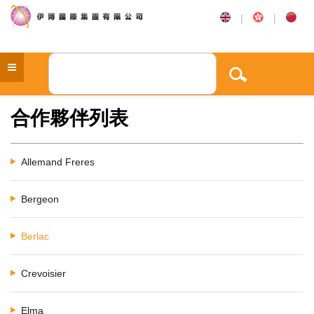
|
|
合作夥伴列表
Allemand Freres
Bergeon
Berlac
Crevoisier
Elma