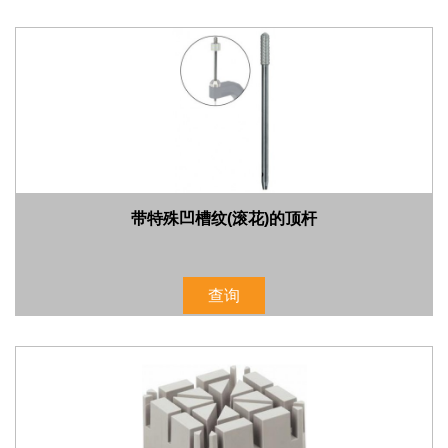
带特殊凹槽纹(滚花)的顶杆
查询