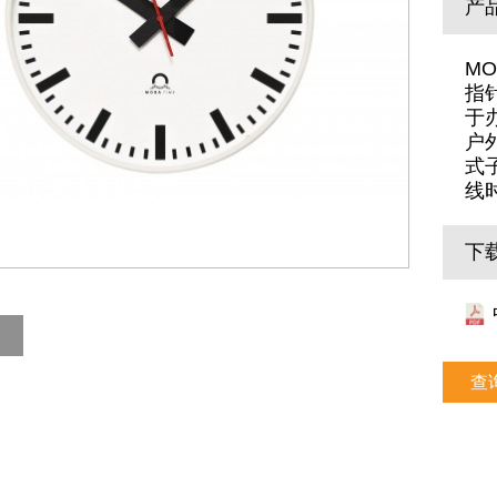
产
M
指
于
户
式
线
下
查