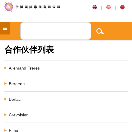
|
|
合作伙伴列表
Allemand Freres
Bergeon
Berlac
Crevoisier
Elma